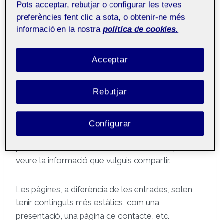
Pots acceptar, rebutjar o configurar les teves
preferències fent clic a sota, o obtenir-ne més
Públic
informació en la nostra
política de cookies.
Hola!
Acceptar
Soc X i aquesta
pàgina
s’ha generat
Rebutjar
automàticament. Aquesta pàgina és
pública
i la
pot veure tothom. És interessant que hi hagi
continguts públics en el teu espai Folio, com
Configurar
aquesta pàgina de presentació. Així, si algú el visita,
però no és membre de la comunitat UOC podrà
veure la informació que vulguis compartir.
Les pàgines, a diferència de les entrades, solen
tenir continguts més estàtics, com una
presentació, una pàgina de contacte, etc.