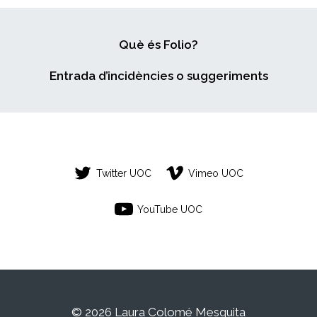
Què és Folio?
Entrada d’incidències o suggeriments
Twitter UOC
Vimeo UOC
YouTube UOC
© 2026 Laura Colomé Mesquita