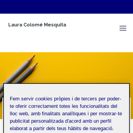
Vés
Laura Colomé Mesquita
al
Laura Colomé Mesquita
contingut
Fem servir
cookies
pròpies i de tercers per poder-
te oferir correctament totes les funcionalitats del
Qui soc?
lloc web, amb finalitats analítiques i per mostrar-te
publicitat personalitzada d'acord amb un perfil
Inici
/
Qui soc?
elaborat a partir dels teus hàbits de navegació.